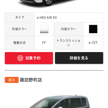
タイプ
e:HEV AIR EX
外装カラー
内装カラー
トランスミッショ
FF
e-CVT
駆動方式
ン
詳細を見る
試乗予約
諏訪野町店
展示