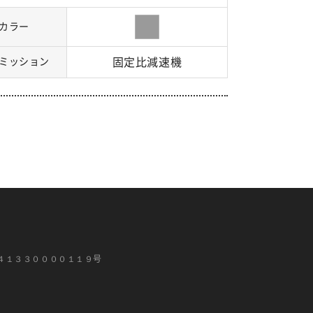
カラー
ミッション
固定比減速機
４１３３００００１１９号