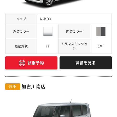
タイプ
N-BOX
外装カラー
内装カラー
トランスミッショ
FF
CVT
駆動方式
ン
詳細を見る
試乗予約
加古川南店
試乗