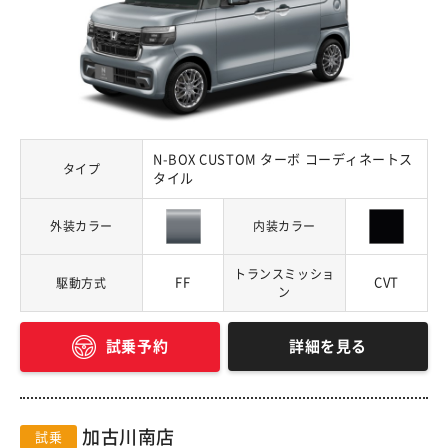
N-BOX CUSTOM ターボ コーディネートス
タイプ
タイル
外装カラー
内装カラー
トランスミッショ
FF
CVT
駆動方式
ン
詳細を見る
試乗予約
加古川南店
試乗