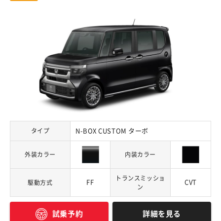
タイプ
N-BOX CUSTOM ターボ
外装カラー
内装カラー
トランスミッショ
FF
CVT
駆動方式
ン
詳細を見る
試乗予約