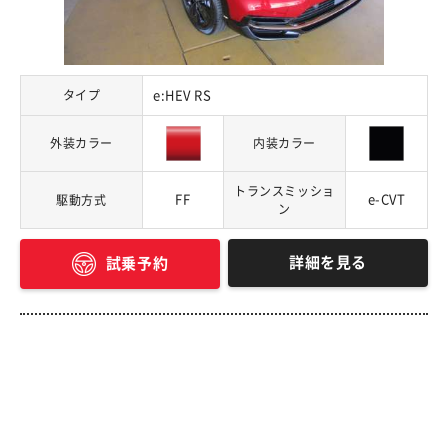
タイプ
e:HEV RS
外装カラー
内装カラー
トランスミッショ
FF
e-CVT
駆動方式
ン
詳細を見る
試乗予約