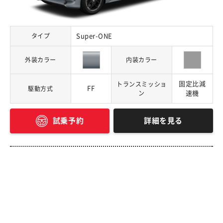
タイプ
Super-ONE
外装カラー
内装カラー
固定比減
トランスミッショ
FF
駆動方式
ン
速機
詳細を見る
試乗予約