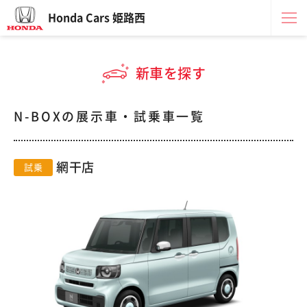
Honda Cars 姫路西
新車を探す
N-BOXの展示車・試乗車一覧
網干店
試乗