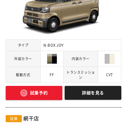
タイプ
N-BOX JOY
外装カラー
内装カラー
トランスミッショ
FF
CVT
駆動方式
ン
詳細を見る
試乗予約
網干店
試乗