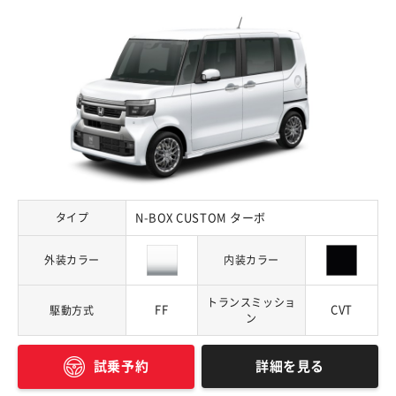
タイプ
N-BOX CUSTOM ターボ
外装カラー
内装カラー
トランスミッショ
FF
CVT
駆動方式
ン
詳細を見る
試乗予約