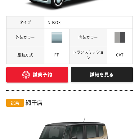
タイプ
N-BOX
外装カラー
内装カラー
トランスミッショ
FF
CVT
駆動方式
ン
詳細を見る
試乗予約
網干店
試乗