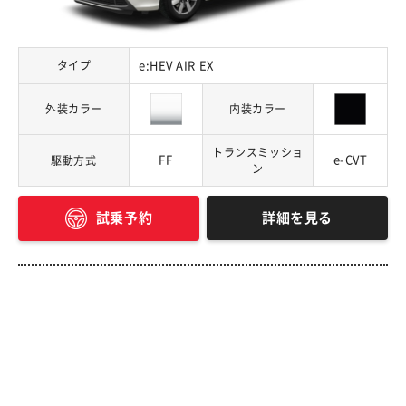
タイプ
e:HEV AIR EX
外装カラー
内装カラー
トランスミッショ
FF
e-CVT
駆動方式
ン
詳細を見る
試乗予約