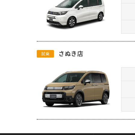
さぬき店
試乗