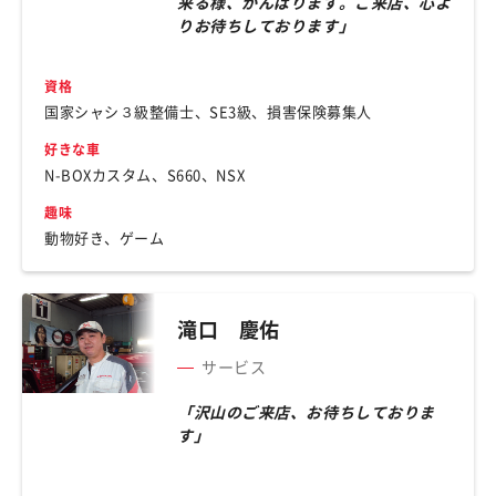
来る様、がんばります。ご来店、心よ
りお待ちしております」
資格
国家シャシ３級整備士、SE3級、損害保険募集人
好きな車
N-BOXカスタム、S660、NSX
趣味
動物好き、ゲーム
滝口 慶佑
サービス
「沢山のご来店、お待ちしておりま
す」