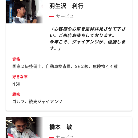
羽生沢 利行
サービス
「お客様のお車を是非拝見させて下さ
い。ご来店お待ちしております。
今年こそ、ジャイアンツが、優勝しま
す。」
資格
国家２級整備士、自動車検査員、SE２級、危険物乙４種
好きな車
NSX
趣味
ゴルフ、読売ジャイアンツ
橋本 敏
サービス