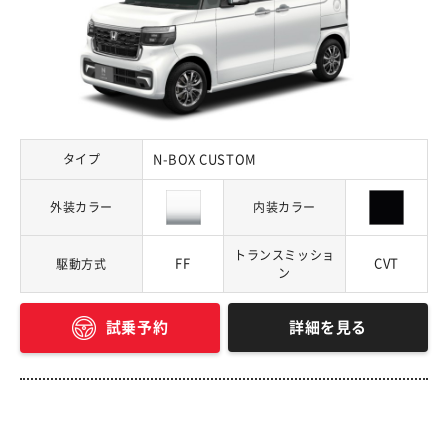
タイプ
N-BOX CUSTOM
外装カラー
内装カラー
トランスミッショ
FF
CVT
駆動方式
ン
詳細を見る
試乗予約