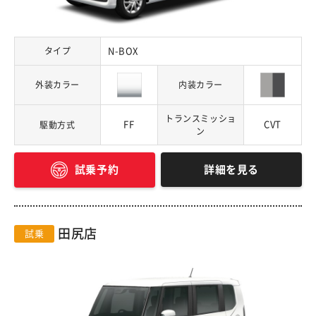
タイプ
N-BOX
外装カラー
内装カラー
トランスミッショ
FF
CVT
駆動方式
ン
詳細を見る
試乗予約
田尻店
試乗