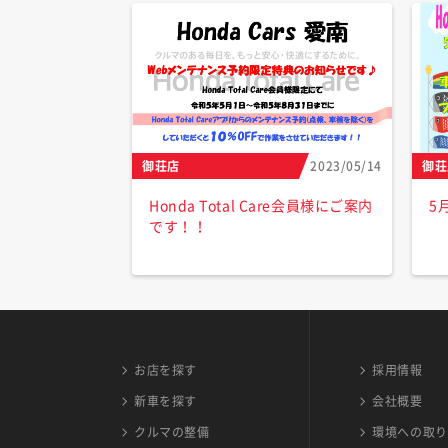
御荘店
2023/05/14
御荘
Honda Total Care会員様にご案内
5
です！！
お店を探す
採用情報
新車を探す
会社概要
クルマの整備
環境への取り