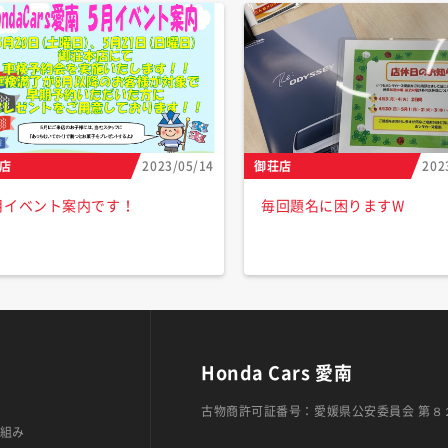
店
2023/05/14
御荘店
202
月イベント案内です！
毎回題名に困りますW
Honda Cars 愛南
古物商許可証番号：愛媛県公安委員会 第８
組み