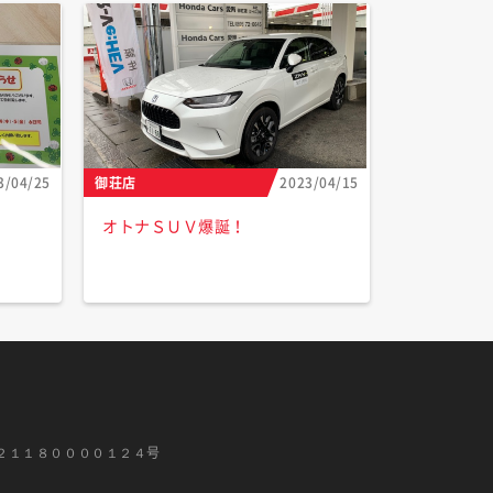
3/04/25
御荘店
2023/04/15
オトナＳＵＶ爆誕！
２１１８００００１２４号